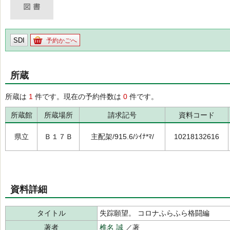
SDI
予約かごへ
所蔵
所蔵は
1
件です。現在の予約件数は
0
件です。
所蔵館
所蔵場所
請求記号
資料コード
県立
Ｂ１７Ｂ
主配架/915.6/ｼｲﾅ*ﾏ/
10218132616
資料詳細
タイトル
失踪願望。 コロナふらふら格闘編
著者
椎名 誠
／著