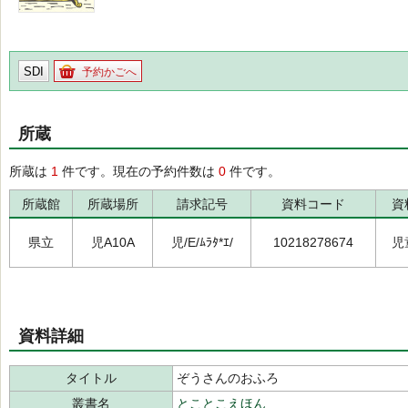
SDI
予約かごへ
所蔵
所蔵は
1
件です。現在の予約件数は
0
件です。
所蔵館
所蔵場所
請求記号
資料コード
資
県立
児A10A
児/E/ﾑﾗﾀ*ｴ/
10218278674
児
資料詳細
タイトル
ぞうさんのおふろ
叢書名
とことこえほん