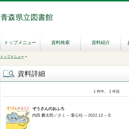
青森県立図書館
トップメニュー
資料検索
資料紹介
トップメニュー
>
資料詳細
1 件中、 1 件目
ぞうさんのおふろ
内田 麟太郎／さく -- 童心社 -- 2022.12 -- E