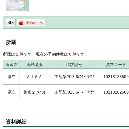
SDI
予約かごへ
所蔵
所蔵は
2
件です。現在の予約件数は
0
件です。
所蔵館
所蔵場所
請求記号
資料コード
県立
Ａ１６Ａ
主配架/913.6/ﾆﾀﾄﾞﾘ*ｹ/
10218133599
県立
集密２(X4J)
主配架/913.6/ﾆﾀﾄﾞﾘ*ｹ/
10218282500
資料詳細