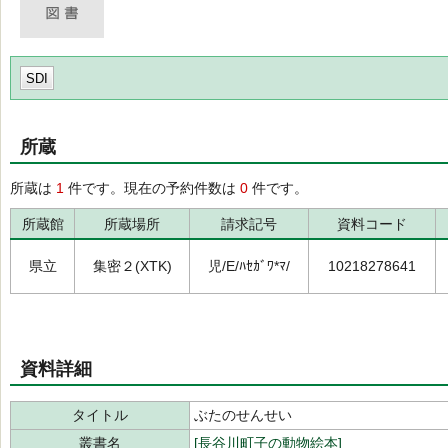
SDI
所蔵
所蔵は
1
件です。現在の予約件数は
0
件です。
所蔵館
所蔵場所
請求記号
資料コード
県立
集密２(XTK)
児/E/ﾊｾｶﾞﾜ*ﾏ/
10218278641
資料詳細
タイトル
ぶたのせんせい
叢書名
[長谷川町子の動物絵本]