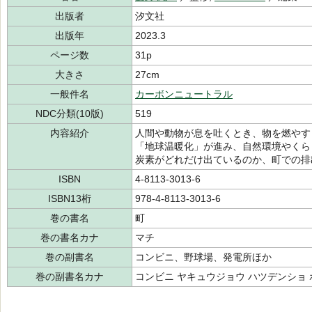
出版者
汐文社
出版年
2023.3
ページ数
31p
大きさ
27cm
一般件名
カーボンニュートラル
NDC分類(10版)
519
内容紹介
人間や動物が息を吐くとき、物を燃やす
「地球温暖化」が進み、自然環境やくら
炭素がどれだけ出ているのか、町での排
ISBN
4-8113-3013-6
ISBN13桁
978-4-8113-3013-6
巻の書名
町
巻の書名カナ
マチ
巻の副書名
コンビニ、野球場、発電所ほか
巻の副書名カナ
コンビニ ヤキュウジョウ ハツデンショ 