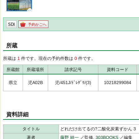
SDI
予約かごへ
所蔵
所蔵は
1
件です。現在の予約件数は
0
件です。
所蔵館
所蔵場所
請求記号
資料コード
県立
児A02B
児/451J/ﾄﾞﾚﾀﾞｹ/(3)
10218299084
資料詳細
タイトル
どれだけ出てるの?二酸化炭素ずかん 3
著者
藤野 純一
／監修,
303BOOKS
／編集