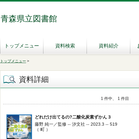
青森県立図書館
トップメニュー
資料検索
資料紹介
トップメニュー
>
資料詳細
1 件中、 1 件目
どれだけ出てるの?二酸化炭素ずかん 3
藤野 純一／監修 -- 汐文社 -- 2023.3 -- 519
（ 町 ）