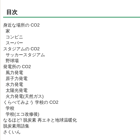
目次
身近な場所の CO2
家
コンビニ
スーパー
スタジアムの CO2
サッカースタジアム
野球場
発電所の CO2
風力発電
原子力発電
水力発電
太陽光発電
火力発電(天然ガス)
くらべてみよう 学校の CO2
学校
学校(エコ改修後)
なるほど! 脱炭素 再エネと地球温暖化
脱炭素用語集
さくいん