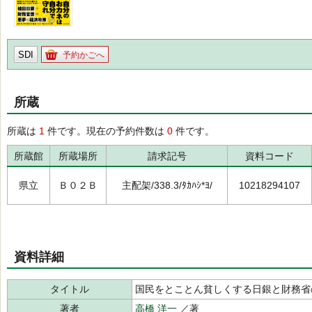
SDI
予約かごへ
所蔵
所蔵は
1
件です。現在の予約件数は
0
件です。
所蔵館
所蔵場所
請求記号
資料コード
県立
Ｂ０２Ｂ
主配架/338.3/ﾀｶﾊｼ*ﾖ/
10218294107
資料詳細
タイトル
国民をとことん貧しくする日銀と財務省
著者
高橋 洋一
／著