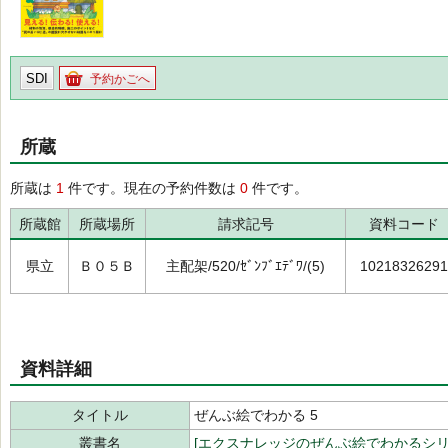
SDI
予約かごへ
所蔵
所蔵は
1
件です。現在の予約件数は
0
件です。
所蔵館
所蔵場所
請求記号
資料コード
県立
Ｂ０５Ｂ
主配架/520/ｾﾞﾝﾌﾞｴﾃﾞﾜ/(5)
10218326291
資料詳細
タイトル
ぜんぶ絵でわかる 5
叢書名
[エクスナレッジのぜんぶ絵でわかるシリ