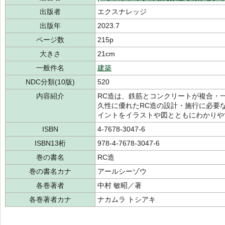
出版者
エクスナレッジ
出版年
2023.7
ページ数
215p
大きさ
21cm
一般件名
建築
NDC分類(10版)
520
内容紹介
RC造は、鉄筋とコンクリートが複合・
久性に優れたRC造の設計・施行に必要
イントをイラストや図とともにわかりや
ISBN
4-7678-3047-6
ISBN13桁
978-4-7678-3047-6
巻の書名
RC造
巻の書名カナ
アールシーゾウ
各巻著者
中村 敏昭／著
各巻著者カナ
ナカムラ トシアキ