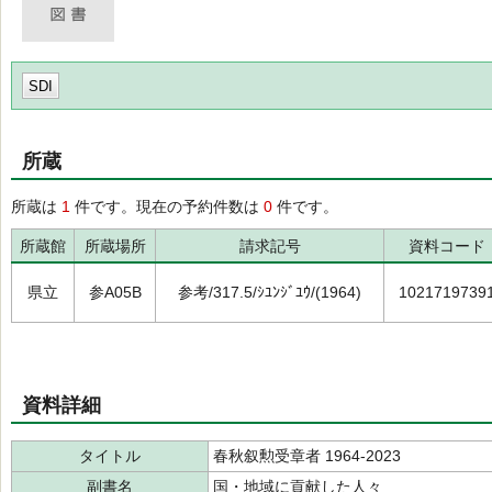
SDI
所蔵
所蔵は
1
件です。現在の予約件数は
0
件です。
所蔵館
所蔵場所
請求記号
資料コード
県立
参A05B
参考/317.5/ｼﾕﾝｼﾞﾕｳ/(1964)
1021719739
資料詳細
タイトル
春秋叙勲受章者 1964-2023
副書名
国・地域に貢献した人々