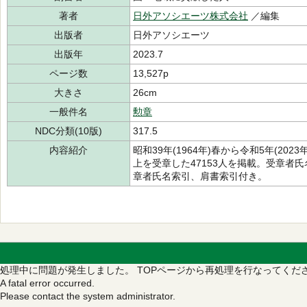
著者
日外アソシエーツ株式会社
／編集
出版者
日外アソシエーツ
出版年
2023.7
ページ数
13,527p
大きさ
26cm
一般件名
勲章
NDC分類(10版)
317.5
内容紹介
昭和39年(1964年)春から令和5年(20
上を受章した47153人を掲載。受章者
章者氏名索引、肩書索引付き。
処理中に問題が発生しました。
TOPページから再処理を行なってくだ
A fatal error occurred.
Please contact the system administrator.