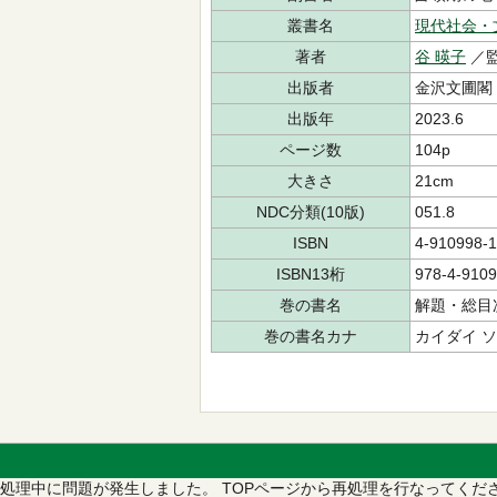
叢書名
現代社会・
著者
谷 暎子
／
出版者
金沢文圃閣
出版年
2023.6
ページ数
104p
大きさ
21cm
NDC分類(10版)
051.8
ISBN
4-910998-1
ISBN13桁
978-4-9109
巻の書名
解題・総目
巻の書名カナ
カイダイ ソ
処理中に問題が発生しました。
TOPページから再処理を行なってくだ