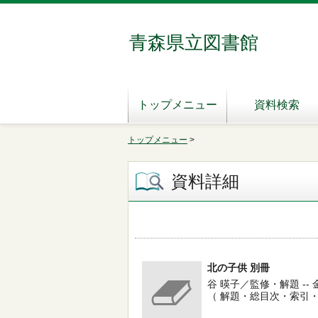
青森県立図書館
トップメニュー
資料検索
トップメニュー
>
資料詳細
北の子供 別冊
谷 暎子／監修・解題 -- 金沢文
（ 解題・総目次・索引・