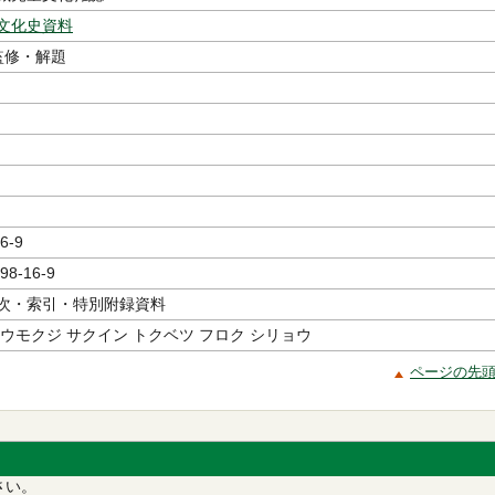
文化史資料
監修・解題
6-9
98-16-9
次・索引・特別附録資料
ウモクジ サクイン トクベツ フロク シリョウ
ページの先
さい。