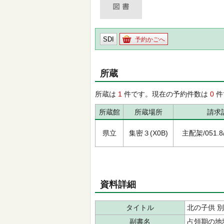
SDI
予約かごへ
所蔵
所蔵は
1
件です。現在の予約件数は
0
件
所蔵館
所蔵場所
請求
県立
集密３(X0B)
主配架/051.8/ｷ
資料詳細
タイトル
北の子供 
副書名
占領期の地域