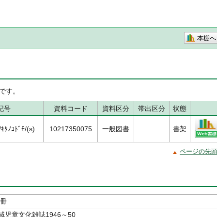
本棚へ
です。
記号
資料コード
資料区分
帯出区分
状態
ﾀﾉｺﾄﾞﾓ/(s)
10217350075
一般図書
書架
ページの先
別冊
児童文化雑誌1946～50