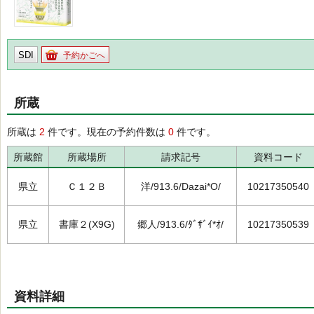
SDI
予約かごへ
所蔵
所蔵は
2
件です。現在の予約件数は
0
件です。
所蔵館
所蔵場所
請求記号
資料コード
県立
Ｃ１２Ｂ
洋/913.6/Dazai*O/
10217350540
県立
書庫２(X9G)
郷人/913.6/ﾀﾞｻﾞｲ*ｵ/
10217350539
資料詳細