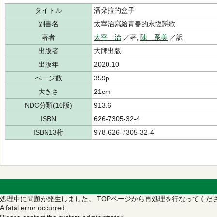
タイトル
潘朵拉的盒子
副書名
太宰治寫給青春的永恆戀歌
著者
太宰 治
／著,
陳 系美
／訳
出版者
大牌出版
出版年
2020.10
ページ数
359p
大きさ
21cm
NDC分類(10版)
913.6
ISBN
626-7305-32-4
ISBN13桁
978-626-7305-32-4
処理中に問題が発生しました。
TOPページから再処理を行なってくだ
A fatal error occurred.