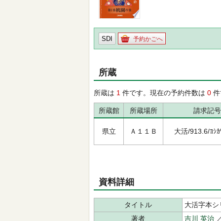
SDI
予約かごへ
所蔵
所蔵は
1
件です。現在の予約件数は
0
件
所蔵館
所蔵場所
請求記号
県立
Ａ１１Ｂ
大活/913.6/ﾖｼｶﾜ
資料詳細
タイトル
大活字本シ
著者
吉川 英治
／