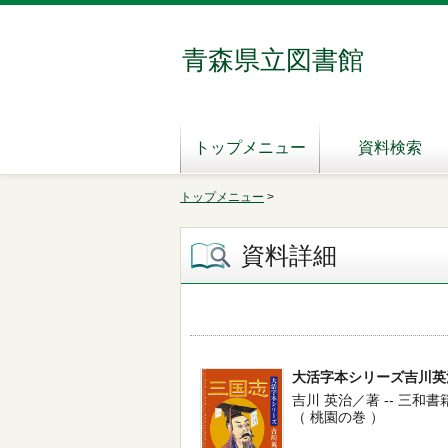
青森県立図書館
トップメニュー
資料検索
トップメニュー
>
資料詳細
大活字本シリーズ吉川英
吉川 英治／著 -- 三和書籍 -- 
（ 桃園の巻 ）