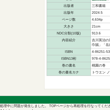
出版者
三和書籍
出版年
2024.5
ページ数
4,634p
大きさ
21cm
NDC分類(10版)
913.6
内容紹介
吉川英治の
巾賊」「岳
ISBN
4-86251-53
ISBN13桁
978-4-8625
巻の書名
桃園の巻
巻の書名カナ
トウエン ノ
処理中に問題が発生しました。
TOPページから再処理を行なってくだ