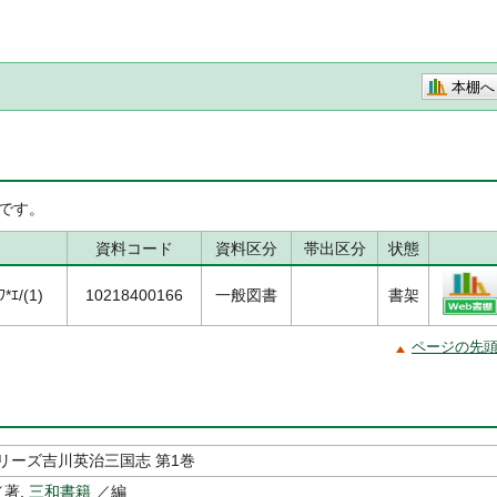
本棚へ
です。
資料コード
資料区分
帯出区分
状態
*ｴ/(1)
10218400166
一般図書
書架
ページの先
リーズ吉川英治三国志 第1巻
著,
三和書籍
／編