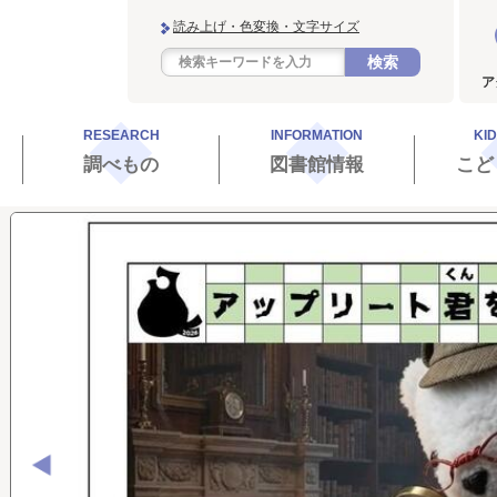
読み上げ・色変換・文字サイズ
検索
ア
RESEARCH
INFORMATION
KI
調べもの
図書館情報
こど