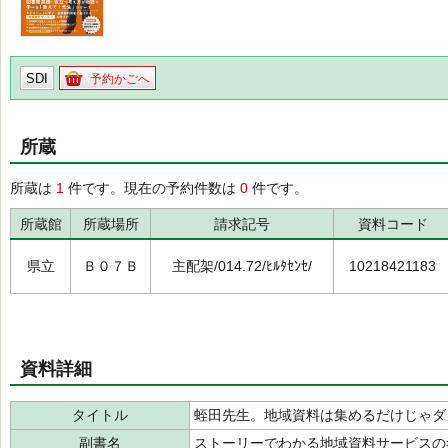
SDI
予約かごへ
所蔵
所蔵は
1
件です。現在の予約件数は
0
件です。
所蔵館
所蔵場所
請求記号
資料コード
県立
Ｂ０７Ｂ
主配架/014.72/ﾋﾙﾀｾﾝｾ/
10218421183
資料詳細
タイトル
蛭田先生。地域資料は集めるだけじゃダ
副書名
ストーリーでわかる地域資料サービスの