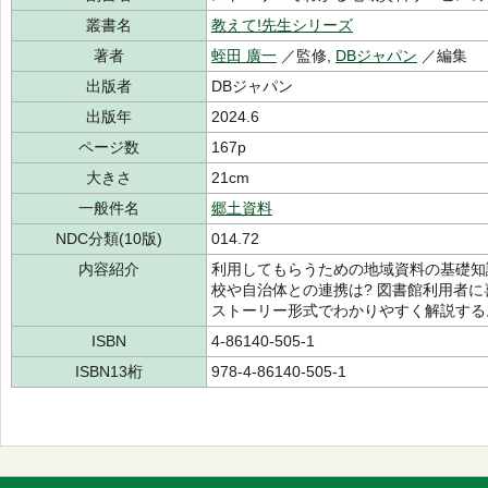
叢書名
教えて!先生シリーズ
著者
蛭田 廣一
／監修,
DBジャパン
／編集
出版者
DBジャパン
出版年
2024.6
ページ数
167p
大きさ
21cm
一般件名
郷土資料
NDC分類(10版)
014.72
内容紹介
利用してもらうための地域資料の基礎知識
校や自治体との連携は? 図書館利用者
ストーリー形式でわかりやすく解説する
ISBN
4-86140-505-1
ISBN13桁
978-4-86140-505-1