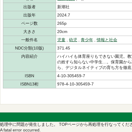
出版者
新潮社
出版年
2024.7
ページ数
265p
大きさ
20cm
一般件名
児童
,
幼児
,
青少年
,
情報と社会
NDC分類(10版)
371.45
内容紹介
ハイハイも体育座りもできない園児。教
の姓すら知らない中学生…。保育園から
ら、デジタルネイティブの育ち方を徹底
ISBN
4-10-305459-7
ISBN13桁
978-4-10-305459-7
処理中に問題が発生しました。
TOPページから再処理を行なってくだ
A fatal error occurred.