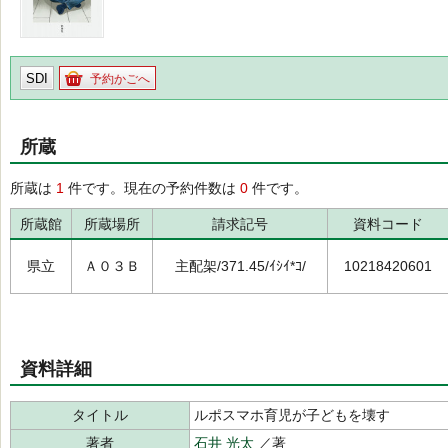
SDI
予約かごへ
所蔵
所蔵は
1
件です。現在の予約件数は
0
件です。
所蔵館
所蔵場所
請求記号
資料コード
県立
Ａ０３Ｂ
主配架/371.45/ｲｼｲ*ｺ/
10218420601
資料詳細
タイトル
ルポスマホ育児が子どもを壊す
著者
石井 光太
／著