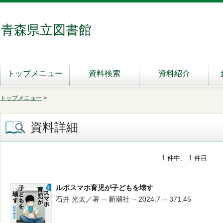
青森県立図書館
トップメニュー
資料検索
資料紹介
トップメニュー
>
資料詳細
1 件中、 1 件目
ルポスマホ育児が子どもを壊す
石井 光太／著 -- 新潮社 -- 2024.7 -- 371.45