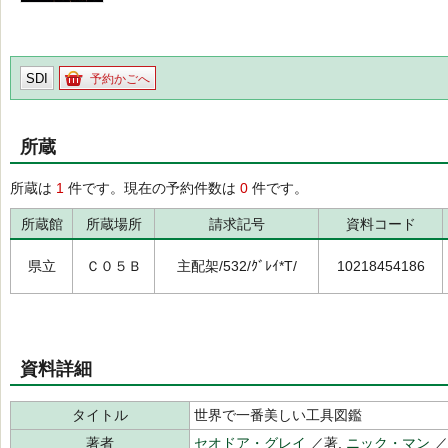
SDI
予約かごへ
所蔵
所蔵は
1
件です。現在の予約件数は
0
件です。
所蔵館
所蔵場所
請求記号
資料コード
県立
Ｃ０５Ｂ
主配架/532/ｸﾞﾚｲ*T/
10218454186
資料詳細
タイトル
世界で一番美しい工具図鑑
著者
セオドア・グレイ
／著,
ニック・マン
／