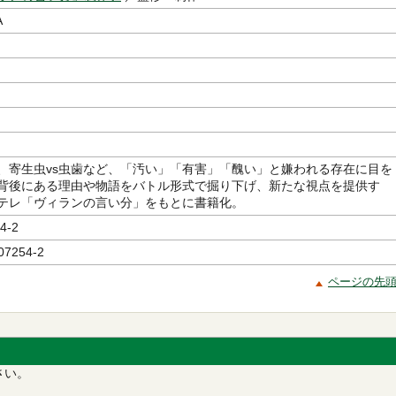
A
ミ、寄生虫vs虫歯など、「汚い」「有害」「醜い」と嫌われる存在に目を
背後にある理由や物語をバトル形式で掘り下げ、新たな視点を提供す
 Eテレ「ヴィランの言い分」をもとに書籍化。
4-2
07254-2
ページの先
さい。