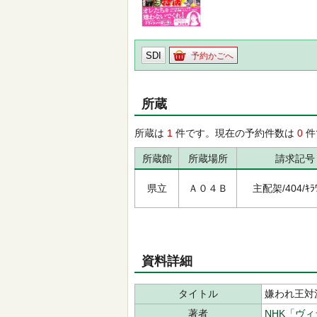
SDI
予約かごへ
所蔵
所蔵は
1
件です。現在の予約件数は
0
件
所蔵館
所蔵場所
請求記号
県立
Ａ０４Ｂ
主配架/404/ｷﾗﾜ
資料詳細
タイトル
嫌われ王対
著者
NHK「ヴ