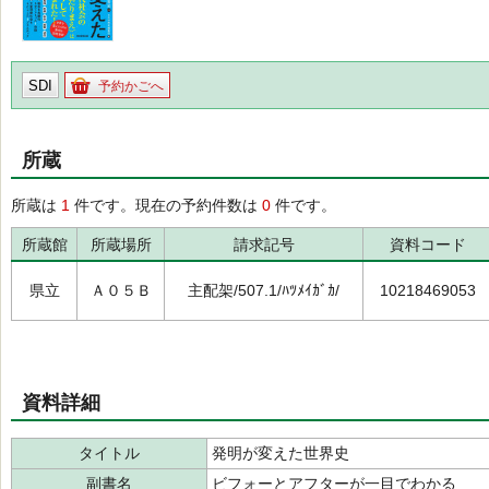
SDI
予約かごへ
所蔵
所蔵は
1
件です。現在の予約件数は
0
件です。
所蔵館
所蔵場所
請求記号
資料コード
県立
Ａ０５Ｂ
主配架/507.1/ﾊﾂﾒｲｶﾞｶ/
10218469053
資料詳細
タイトル
発明が変えた世界史
副書名
ビフォーとアフターが一目でわかる