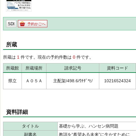
SDI
予約かごへ
所蔵
所蔵は
1
件です。現在の予約件数は
0
件です。
所蔵館
所蔵場所
請求記号
資料コード
県立
Ａ０５Ａ
主配架/498.6/ｳﾁﾀﾞ*ﾋ/
10216524324
資料詳細
タイトル
基礎から学ぶ、ハンセン病問題
副書名
教訓を“希望ある未来”に生かすために