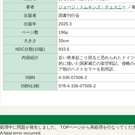
著者
ジョージ・トムキンズ・チェスニー
／著
出版者
国書刊行会
出版年
2025.3
ページ数
196p
大きさ
20cm
NDC分類(10版)
933.6
内容紹介
近い将来起こり得ると恐れられたドイツ
的に描いた国家滅亡の架空戦記。侵略の
ア朝のベストセラーを初邦訳。
ISBN
4-336-07506-2
ISBN13桁
978-4-336-07506-2
処理中に問題が発生しました。
TOPページから再処理を行なってくだ
A fatal error occurred.