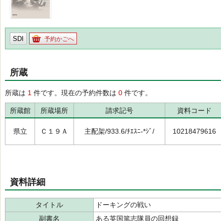
SDI
予約かごへ
所蔵
所蔵は
1
件です。現在の予約件数は
0
件です。
所蔵館
所蔵場所
請求記号
資料コード
県立
Ｃ１９Ａ
主配架/933.6/ﾁｴｽﾆ-*ｼﾞ/
10218479616
資料詳細
タイトル
ドーキングの戦い
副書名
ある英国篤志隊員の回想録