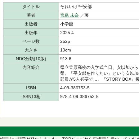
タイトル
それいけ!平安部
著者
宮島 未奈
／著
出版者
小学館
出版年
2025.4
ページ数
252p
大きさ
19cm
NDC分類(10版)
913.6
内容紹介
県立菅原高校の入学式当日、安以加から
栞。「平安部を作りたい」という安以加
部員が5人必要で…。『STORY BOX
ISBN
4-09-386753-5
ISBN13桁
978-4-09-386753-5