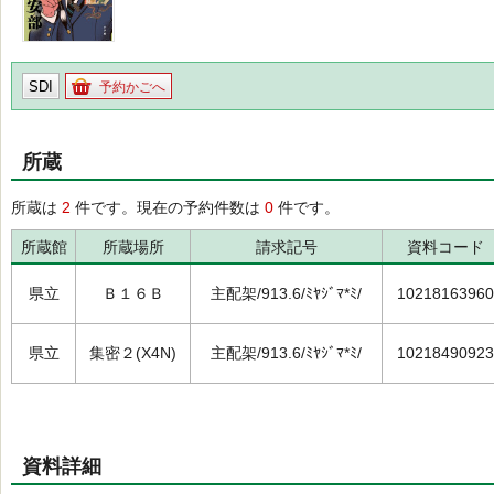
SDI
予約かごへ
所蔵
所蔵は
2
件です。現在の予約件数は
0
件です。
所蔵館
所蔵場所
請求記号
資料コード
県立
Ｂ１６Ｂ
主配架/913.6/ﾐﾔｼﾞﾏ*ﾐ/
10218163960
県立
集密２(X4N)
主配架/913.6/ﾐﾔｼﾞﾏ*ﾐ/
10218490923
資料詳細