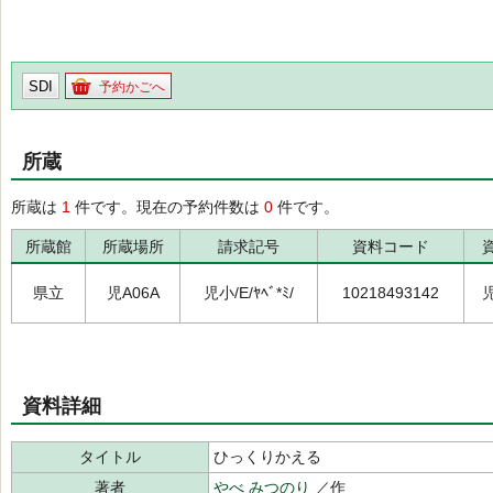
SDI
予約かごへ
所蔵
所蔵は
1
件です。現在の予約件数は
0
件です。
所蔵館
所蔵場所
請求記号
資料コード
県立
児A06A
児小/E/ﾔﾍﾞ*ﾐ/
10218493142
資料詳細
タイトル
ひっくりかえる
著者
やべ みつのり
／作