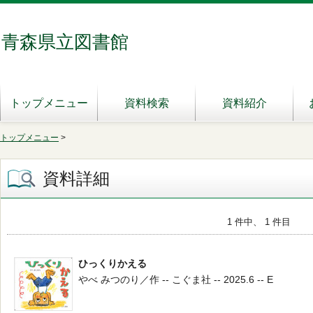
青森県立図書館
トップメニュー
資料検索
資料紹介
トップメニュー
>
資料詳細
1 件中、 1 件目
ひっくりかえる
やべ みつのり／作 -- こぐま社 -- 2025.6 -- E