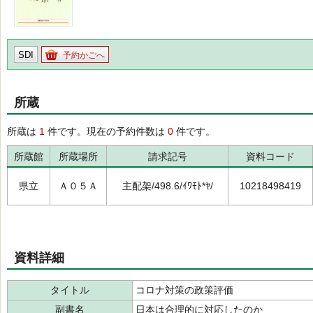
SDI
予約かごへ
所蔵
所蔵は
1
件です。現在の予約件数は
0
件です。
所蔵館
所蔵場所
請求記号
資料コード
県立
Ａ０５Ａ
主配架/498.6/ｲﾜﾓﾄ*ﾔ/
10218498419
資料詳細
タイトル
コロナ対策の政策評価
副書名
日本は合理的に対応したのか