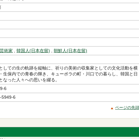
著
芸術家
,
韓国人(日本在留)
,
朝鮮人(日本在留)
としての生の軌跡を縦軸に、祈りの美術の収集家としての文化活動を横
・生保内での青春の輝き、キューポラの町・川口での暮らし、韓国と日
となった人々への思いを綴る。
9-6
-5949-6
ページの先