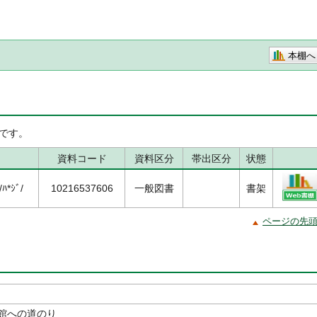
本棚へ
です。
資料コード
資料区分
帯出区分
状態
ﾊ*ｼﾞ/
10216537606
一般図書
書架
ページの先
館への道のり