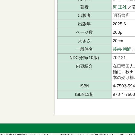
著者
河 正雄
／
出版者
明石書店
出版年
2025.6
ページ数
263p
大きさ
20cm
一般件名
芸術-朝鮮
,
NDC分類(10版)
702.21
内容紹介
在日韓国人
軸に、秋田
本の架け橋
ISBN
4-7503-594
ISBN13桁
978-4-7503