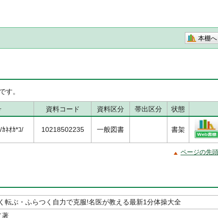
本棚へ
です。
号
資料コード
資料区分
帯出区分
状態
ｶﾈｵｶ*ｺ/
10218502235
一般図書
書架
ページの先
く転ぶ・ふらつく自力で克服!名医が教える最新1分体操大全
／著