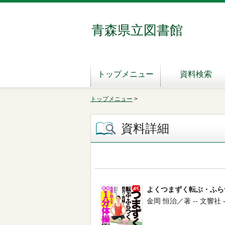
青森県立図書館
トップメニュー
資料検索
トップメニュー
>
資料詳細
よくつまずく転ぶ・ふら
金岡 恒治／著 -- 文響社 -- 2