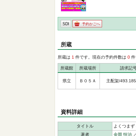
SDI
予約かごへ
所蔵
所蔵は
1
件です。現在の予約件数は
0
件
所蔵館
所蔵場所
請求記
県立
Ｂ０５Ａ
主配架/493.185/
資料詳細
タイトル
よくつまず
著者
金岡 恒治