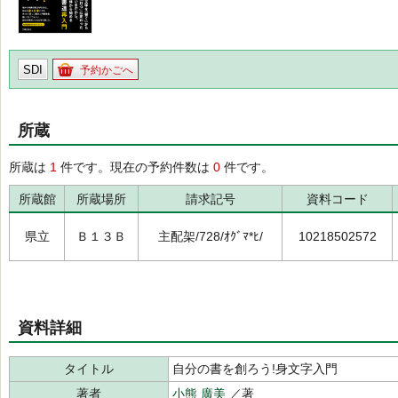
SDI
予約かごへ
所蔵
所蔵は
1
件です。現在の予約件数は
0
件です。
所蔵館
所蔵場所
請求記号
資料コード
県立
Ｂ１３Ｂ
主配架/728/ｵｸﾞﾏ*ﾋ/
10218502572
資料詳細
タイトル
自分の書を創ろう!身文字入門
著者
小熊 廣美
／著