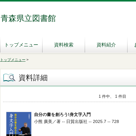
青森県立図書館
トップメニュー
資料検索
資料紹介
トップメニュー
>
資料詳細
1 件中、 1 件目
自分の書を創ろう!身文字入門
小熊 廣美／著 -- 日貿出版社 -- 2025.7 -- 728