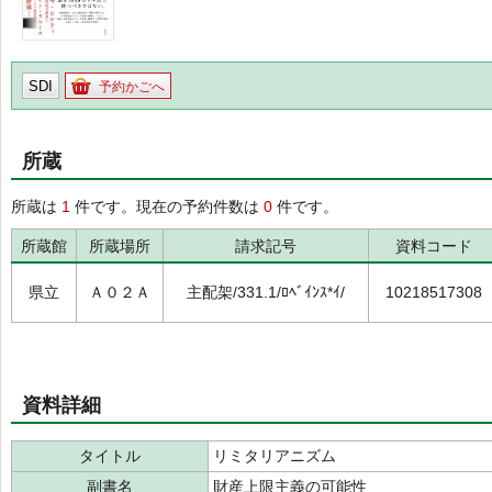
SDI
予約かごへ
所蔵
所蔵は
1
件です。現在の予約件数は
0
件です。
所蔵館
所蔵場所
請求記号
資料コード
県立
Ａ０２Ａ
主配架/331.1/ﾛﾍﾞｲﾝｽ*ｲ/
10218517308
資料詳細
タイトル
リミタリアニズム
副書名
財産上限主義の可能性