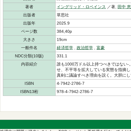
著者
イングリッド・ロベインス
／著,
田中 
出版者
草思社
出版年
2025.9
ページ数
384,40p
大きさ
19cm
一般件名
経済哲学
,
政治哲学
,
富豪
NDC分類(10版)
331.1
内容紹介
誰も1000万ドル以上持つべきではない
せ、不平等を拡大している実態を指摘し
真剣に議論すべき理由を説く。大胆にし
ISBN
4-7942-2786-7
ISBN13桁
978-4-7942-2786-7