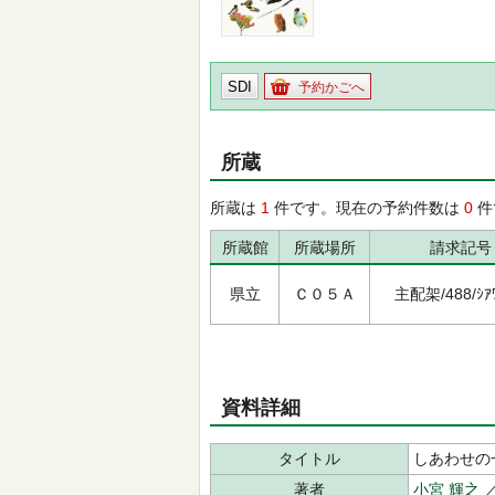
SDI
予約かごへ
所蔵
所蔵は
1
件です。現在の予約件数は
0
件
所蔵館
所蔵場所
請求記号
県立
Ｃ０５Ａ
主配架/488/ｼｱﾜ
資料詳細
タイトル
しあわせの
著者
小宮 輝之