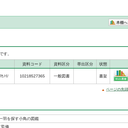
本棚へ
です。
資料コード
資料区分
帯出区分
状態
ｾﾉｲ/
10218527365
一般図書
書架
ページの先
一羽を探す小鳥の図鑑
／監修