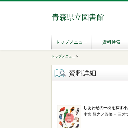
青森県立図書館
トップメニュー
資料検索
トップメニュー
>
資料詳細
しあわせの一羽を探す小
小宮 輝之／監修 -- 三才ブック