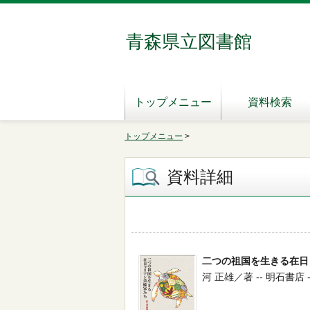
青森県立図書館
トップメニュー
資料検索
トップメニュー
>
資料詳細
二つの祖国を生きる在日
河 正雄／著 -- 明石書店 -- 2