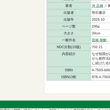
著者
河 正雄
／
出版者
明石書店
出版年
2025.10
ページ数
295p
大きさ
20cm
一般件名
芸術-朝鮮
,
NDC分類(10版)
702.21
内容紹介
なぜ祖国が
がら創作活
し続けた在
ISBN
4-7503-600
ISBN13桁
978-4-7503