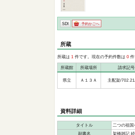
SDI
予約かごへ
所蔵
所蔵は
1
件です。現在の予約件数は
0
件
所蔵館
所蔵場所
請求記号
県立
Ａ１３Ａ
主配架/702.21/
資料詳細
タイトル
二つの祖国
副書名
架橋雑記 続