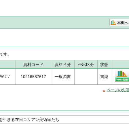
本棚へ
です。
資料コード
資料区分
帯出区分
状態
ﾊ*ｼﾞ/
10216537617
一般図書
書架
ページの先
を生きる在日コリアン美術家たち