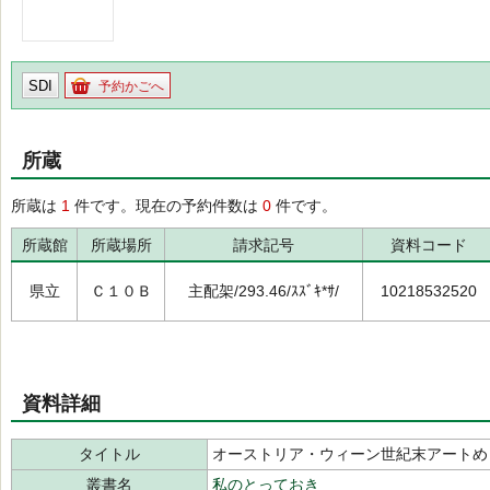
SDI
予約かごへ
所蔵
所蔵は
1
件です。現在の予約件数は
0
件です。
所蔵館
所蔵場所
請求記号
資料コード
県立
Ｃ１０Ｂ
主配架/293.46/ｽｽﾞｷ*ｻ/
10218532520
資料詳細
タイトル
オーストリア・ウィーン世紀末アートめ
叢書名
私のとっておき