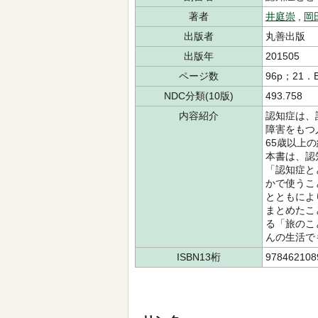
著者
井庭崇
,
岡
出版者
丸善出版
出版年
201505
ページ数
96p；21．
NDC分類(10版)
493.758
内容紹介
認知症は、
障害をもつ
65歳以上
本書は、認
「認知症と
かで使うこ
とともによ
まとめたこ
る「旅のこ
んの生活で
ISBN13桁
978462108