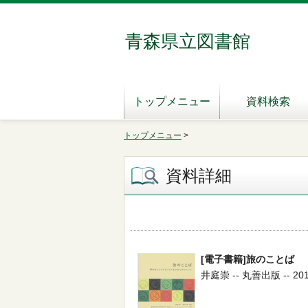
青森県立図書館
トップメニュー
資料検索
トップメニュー
>
資料詳細
[電子書籍]旅のことば
井庭崇 -- 丸善出版 -- 2015