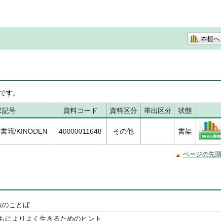
本棚へ
です。
求記号
資料コード
資料区分
帯出区分
状態
子書籍/KINODEN
40000011648
その他
書架
ページの先
旅のことば
もによりよく生きるためのヒント