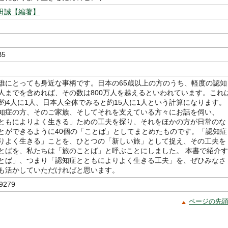
田誠【編著】
B5
誰にとっても身近な事柄です。日本の65歳以上の方のうち、軽度の認知
人までを含めれば、その数は800万人を越えるといわれています。これ
の約4人に1人、日本人全体でみると約15人に1人という計算になります。
知症の方、そのご家族、そしてそれを支えている方々にお話を伺い、
ともによりよく生きる」ための工夫を探り、それをほかの方が日常のな
とができるように40個の「ことば」としてまとめたものです。「認知症
りよく生きる」ことを、ひとつの「新しい旅」として捉え、その工夫を
とばを、私たちは「旅のことば」と呼ぶことにしました。 本書で紹介す
とば」、つまり「認知症とともによりよく生きる工夫」を、ぜひみなさ
も活かしていただければと思います。
9279
ページの先