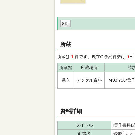
SDI
所蔵
所蔵は
1
件です。現在の予約件数は
0
件
所蔵館
所蔵場所
請
県立
デジタル資料
/493.758/電
資料詳細
タイトル
[電子書籍]
副書名
認知症とと