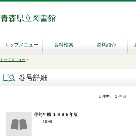
青森県立図書館
トップメニュー
資料検索
資料紹介
トップメニュー
>
巻号詳細
1 件中、 1 件目
俳句年鑑 １９９８年版
-- -- 1998 --