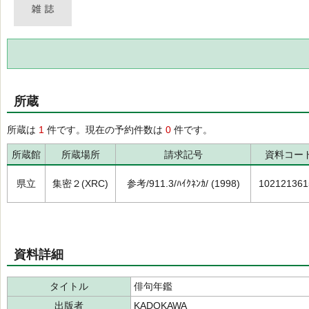
所蔵
所蔵は
1
件です。現在の予約件数は
0
件です。
所蔵館
所蔵場所
請求記号
資料コー
県立
集密２(XRC)
参考/911.3/ﾊｲｸﾈﾝｶ/ (1998)
102121361
資料詳細
タイトル
俳句年鑑
出版者
KADOKAWA