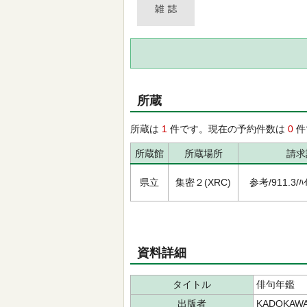
所蔵
所蔵は
1
件です。現在の予約件数は
0
件
所蔵館
所蔵場所
請求
県立
集密２(XRC)
参考/911.3/ﾊｲ
資料詳細
タイトル
俳句年鑑
出版者
KADOKAW