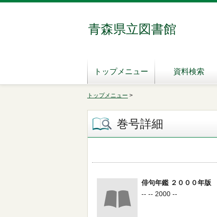
青森県立図書館
トップメニュー
資料検索
トップメニュー
>
巻号詳細
俳句年鑑 ２０００年版
-- -- 2000 --