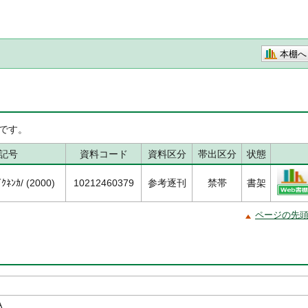
本棚へ
です。
記号
資料コード
資料区分
帯出区分
状態
ｸﾈﾝｶ/ (2000)
10212460379
参考逐刊
禁帯
書架
ページの先
A