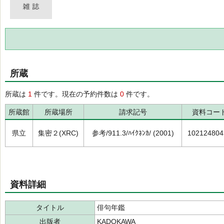
所蔵
所蔵は
1
件です。現在の予約件数は
0
件です。
所蔵館
所蔵場所
請求記号
資料コー
県立
集密２(XRC)
参考/911.3/ﾊｲｸﾈﾝｶ/ (2001)
102124804
資料詳細
タイトル
俳句年鑑
出版者
KADOKAWA