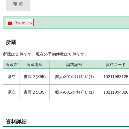
予約かごへ
所蔵
所蔵は
2
件です。現在の予約件数は
0
件です。
所蔵館
所蔵場所
請求記号
資料コード
県立
書庫２(X95)
郷人/801/ﾋﾛｻｷﾀﾞｲ/ (1)
10211983125
県立
書庫２(X95)
郷人/801/ﾋﾛｻｷﾀﾞｲ/ (1)
10211994326
資料詳細