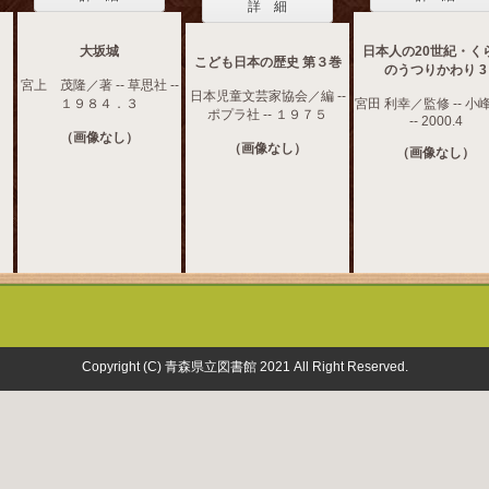
詳 細
大坂城
日本人の20世紀・く
こども日本の歴史 第３巻
のうつりかわり 3
宮上 茂隆／著 -- 草思社 --
日本児童文芸家協会／編 --
１９８４．３
宮田 利幸／監修 -- 小
ポプラ社 -- １９７５
-- 2000.4
（画像なし）
（画像なし）
（画像なし）
Copyright (C) 青森県立図書館 2021 All Right Reserved.