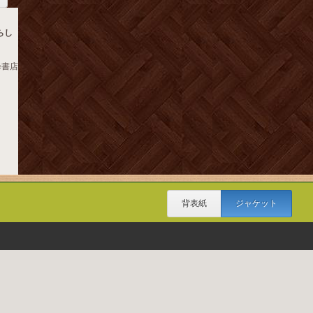
らし
峰書店
背表紙
ジャケット