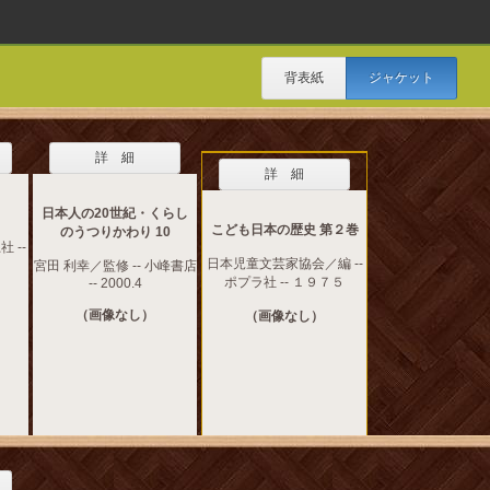
背表紙
ジャケット
詳 細
詳 細
日本人の20世紀・くらし
こども日本の歴史 第２巻
のうつりかわり 10
 --
日本児童文芸家協会／編 --
宮田 利幸／監修 -- 小峰書店
ポプラ社 -- １９７５
-- 2000.4
（画像なし）
（画像なし）