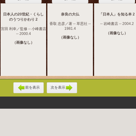
日本人の20世紀・くらし
奈良の大仏
「日本人」を知る本 2
のうつりかわり 2
香取 忠彦／著 -- 草思社 --
-- 岩崎書店 -- 2004.2
1981.4
宮田 利幸／監修 -- 小峰書店
（画像なし）
-- 2000.4
（画像なし）
（画像なし）
前を表示
次を表示