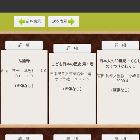
前を表示
次を表示
詳 細
詳 細
詳 細
法隆寺
日本人の20世紀・くら
こども日本の歴史 第１巻
のうつりかわり 1
西岡 常一 -- 草思社 -- １９
日本児童文芸家協会／編 --
８０．１０
宮田 利幸／監修 -- 小峰
ポプラ社 -- １９７５
-- 2000.4
（画像なし）
（画像なし）
（画像なし）
詳 細
詳 細
詳 細