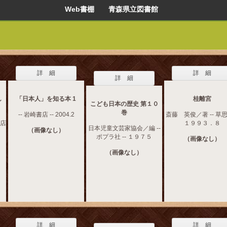
Web書棚 青森県立図書館
詳 細
詳 細
詳 細
し
「日本人」を知る本 1
桂離宮
こども日本の歴史 第１０
巻
-- 岩崎書店 -- 2004.2
斎藤 英俊／著 -- 草思社
書店
１９９３．８
日本児童文芸家協会／編 --
（画像なし）
ポプラ社 -- １９７５
（画像なし）
（画像なし）
詳 細
詳 細