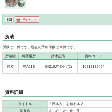
SDI
予約かごへ
所蔵
所蔵は
1
件です。現在の予約件数は
0
件です。
所蔵館
所蔵場所
請求記号
資料コード
県立
児A01B
児/210J/ﾆﾎﾝｼﾞ/(2)
10213152404
資料詳細
タイトル
「日本人」を知る本 2
副書名
人・心・衣・食・住