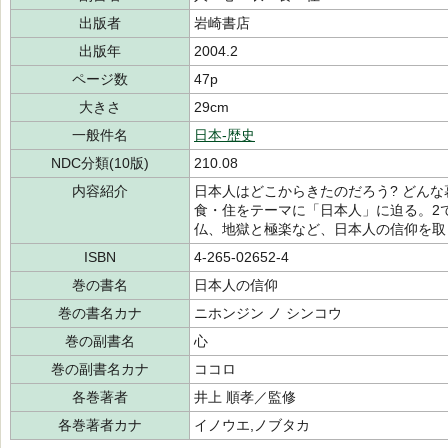
出版者
岩崎書店
出版年
2004.2
ページ数
47p
大きさ
29cm
一般件名
日本-歴史
NDC分類(10版)
210.08
内容紹介
日本人はどこからきたのだろう? どんな
食・住をテーマに「日本人」に迫る。2
仏、地獄と極楽など、日本人の信仰を取
ISBN
4-265-02652-4
巻の書名
日本人の信仰
巻の書名カナ
ニホンジン ノ シンコウ
巻の副書名
心
巻の副書名カナ
ココロ
各巻著者
井上 順孝／監修
各巻著者カナ
イノウエ,ノブタカ