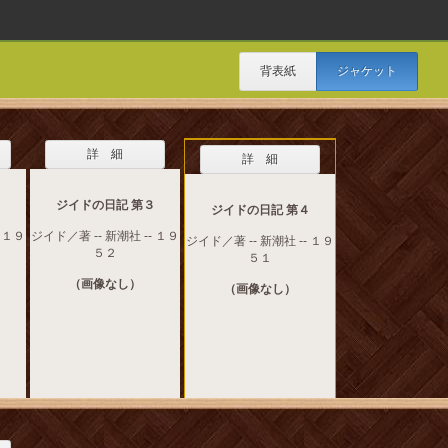
背表紙
ジャケット
詳 細
詳 細
２
ジイドの日記 第３
ジイドの日記 第４
- １９
ジイド／著 -- 新潮社 -- １９
ジイド／著 -- 新潮社 -- １９
５２
５１
（画像なし）
（画像なし）