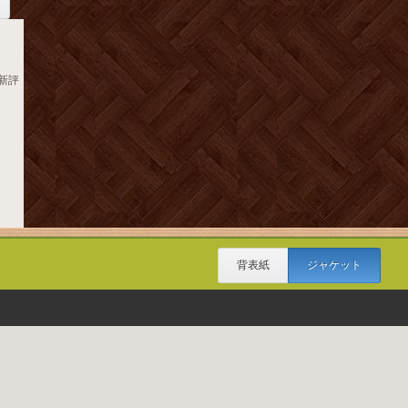
 新評
背表紙
ジャケット