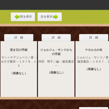
前を表示
次を表示
詳 細
詳 細
詳 細
若き日の手紙
ジョルジュ・サンドから
マヨルカの冬
の手紙
サン＝テグジュペリ／著 --
ジョルジュ・サンド／著 -
みすず書房 -- １９７８．１
持田 明子／編 -- 藤原書店
藤原書店 -- １９９７．
--
２
（画像なし）
（画像なし）
（画像なし）