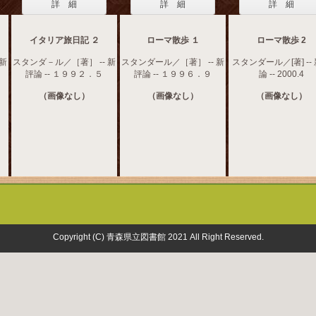
詳 細
詳 細
詳 細
イタリア旅日記 ２
ローマ散歩 １
ローマ散歩 2
 新
スタンダ－ル／［著］ -- 新
スタンダール／［著］ -- 新
スタンダール／[著] --
評論 -- １９９２．５
評論 -- １９９６．９
論 -- 2000.4
（画像なし）
（画像なし）
（画像なし）
Copyright (C) 青森県立図書館 2021 All Right Reserved.