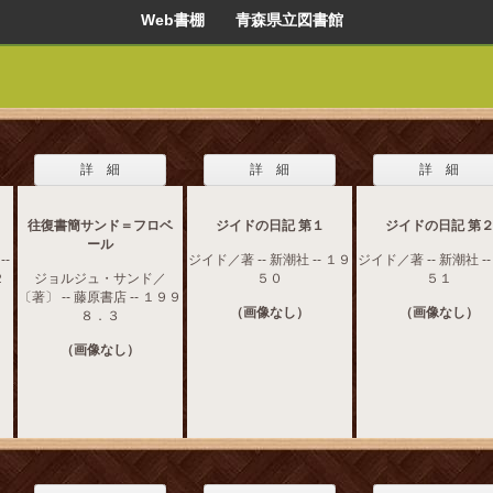
Web書棚 青森県立図書館
詳 細
詳 細
詳 細
往復書簡サンド＝フロベ
ジイドの日記 第１
ジイドの日記 第
ール
-
ジイド／著 -- 新潮社 -- １９
ジイド／著 -- 新潮社 -
２
ジョルジュ・サンド／
５０
５１
〔著〕 -- 藤原書店 -- １９９
（画像なし）
（画像なし）
８．３
（画像なし）