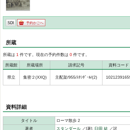
SDI
予約かごへ
所蔵
所蔵は
1
件です。現在の予約件数は
0
件です。
所蔵館
所蔵場所
請求記号
資料コード
県立
集密２(XXQ)
主配架/955/ｽﾀﾝﾀﾞｰﾙ/(2)
1021239165
資料詳細
タイトル
ローマ散歩 2
著者
スタンダール
／[著],
臼田 紘
／訳