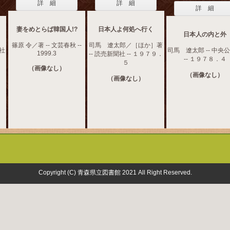
詳 細
詳 細
詳 細
妻をめとらば韓国人!?
日本人よ何処へ行く
日本人の内と外
篠原 令／著 -- 文芸春秋 --
司馬 遼太郎／［ほか］著
文社
司馬 遼太郎 -- 中央
1999.3
-- 読売新聞社 -- １９７９．
-- １９７８．４
５
（画像なし）
（画像なし）
（画像なし）
Copyright (C) 青森県立図書館 2021 All Right Reserved.