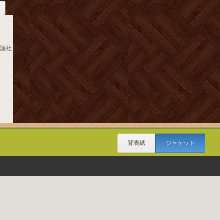
公論社
背表紙
ジャケット