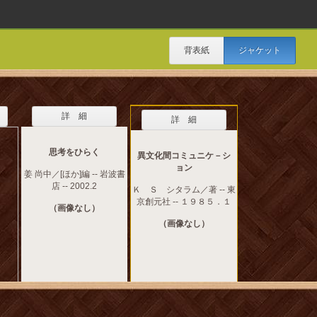
背表紙
ジャケット
詳 細
詳 細
思考をひらく
異文化間コミュニケ－シ
ョン
姜 尚中／[ほか]編 -- 岩波書
店 -- 2002.2
Ｋ Ｓ シタラム／著 -- 東
京創元社 -- １９８５．１
（画像なし）
（画像なし）