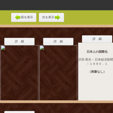
前を表示
次を表示
詳 細
詳 細
詳 細
日本人の国際化
沢田 昭夫 -- 日本経済新
-- １９９０．１
（画像なし）