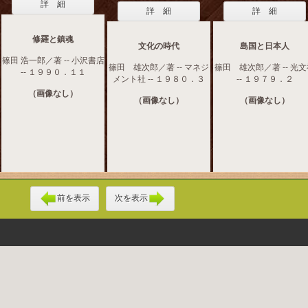
詳 細
詳 細
詳 細
修羅と鎮魂
文化の時代
島国と日本人
篠田 浩一郎／著 -- 小沢書店
篠田 雄次郎／著 -- マネジ
篠田 雄次郎／著 -- 光
-- １９９０．１１
メント社 -- １９８０．３
-- １９７９．２
（画像なし）
（画像なし）
（画像なし）
前を表示
次を表示