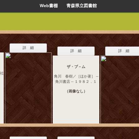
Web書棚 青森県立図書館
詳 細
詳 細
詳 細
ザ・ブ－ム
聞社
角川 春樹／［ほか著］ --
角川書店 -- １９８２．１
（画像なし）