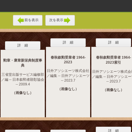
前を表示
次を表示
詳 細
詳 細
詳 細
春秋叙勲受章者 1964-
春秋叙勲受章者 1964-
勲章・褒章新栄典制度事
2023
2023索引
典
日外アソシエーツ株式会社
日外アソシエーツ株式会
三省堂出版サービス編修部
／編集 -- 日外アソシエーツ
／編集 -- 日外アソシエ
／編 -- 日本叙勲者顕彰協会
-- 2023.7
-- 2023.7
-- 2009.4
（画像なし）
（画像なし）
（画像なし）
詳 細