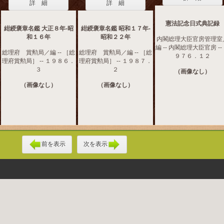
詳 細
詳 細
憲法記念日式典記録
紺綬褒章名鑑 大正８年‐昭
紺綬褒章名鑑 昭和１７年‐
和１６年
昭和２２年
内閣総理大臣官房管理室
編 -- 内閣総理大臣官房 --
総理府 賞勲局／編 -- ［総
総理府 賞勲局／編 -- ［総
９７６．１２
理府賞勲局］ -- １９８６．
理府賞勲局］ -- １９８７．
３
２
（画像なし）
（画像なし）
（画像なし）
前を表示
次を表示