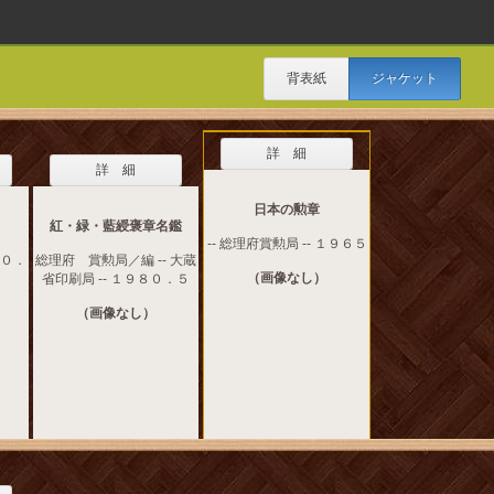
背表紙
ジャケット
詳 細
詳 細
日本の勲章
紅・緑・藍綬褒章名鑑
-- 総理府賞勲局 -- １９６５
８０．
総理府 賞勲局／編 -- 大蔵
（画像なし）
省印刷局 -- １９８０．５
（画像なし）