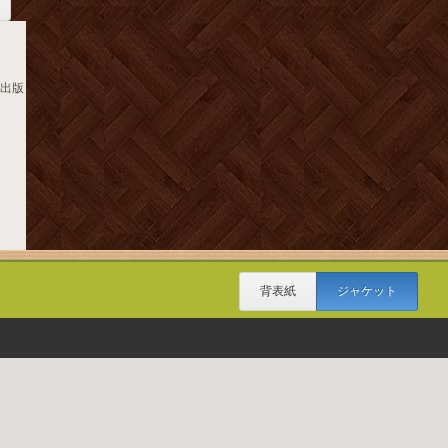
閣出版
背表紙
ジャケット