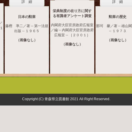
詳 細
詳 細
栄典制度の在り方に関す
る有識者アンケート調査
日本の勲章
勲章の歴史
／
内閣府大臣官房政府広報室
藤樫 準二／著 -- 第一法規
那珂 馨／著 -- 雄山
 １
／編 -- 内閣府大臣官房政府
出版 -- １９６５
-- １９７３
広報室 -- ［２００１］
（画像なし）
（画像なし）
（画像なし）
Copyright (C) 青森県立図書館 2021 All Right Reserved.