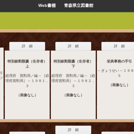
Web書棚 青森県立図書館
詳 細
詳 細
詳 細
特別叙勲類纂（生存者）
特別叙勲類纂（生存者）
栄典事務の手引
上
下
-- ぎょうせい -- １９
社
総理府 賞勲局／編 -- ［総
総理府 賞勲局／編 -- ［総
５
ーツ
理府賞勲局］ -- １９８１．
理府賞勲局］ -- １９８２．
（画像なし）
３
３
（画像なし）
（画像なし）
詳 細