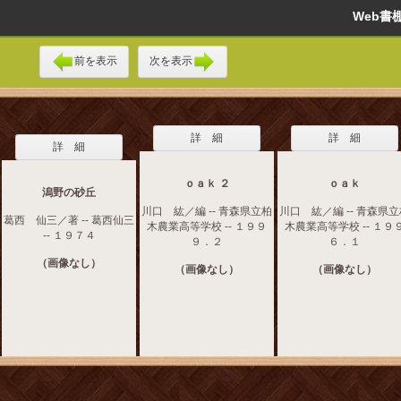
Web
前を表示
次を表示
詳 細
詳 細
詳 細
ｏａｋ ２
ｏａｋ
潟野の砂丘
川口 紘／編 -- 青森県立柏
川口 紘／編 -- 青森県
葛西 仙三／著 -- 葛西仙三
木農業高等学校 -- １９９
木農業高等学校 -- １９
-- １９７４
９．２
６．１
（画像なし）
（画像なし）
（画像なし）