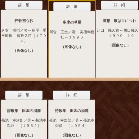
詳 細
詳 細
詳 細
狂歌初心抄
随想 歌は世につれ
多摩の草屋
唐衣 橘州／著 -- 蔦屋 重
川口 幾久雄 -- 川口幾
川合 玉堂／著 -- 美術年鑑
三郎板 -- 寛政２序（１７９
-- １９９０．１０
社 -- １９９６
０）
（画像なし）
（画像なし）
（画像なし）
詳 細
詳 細
詩歌集 田園の涓滴
詩歌集 田園の涓滴
菊池 幸次郎／著 -- 菊池幸
菊池 幸次郎／著 -- 菊池幸
次郎 -- ［１９５４］
次郎 -- ［１９５４］
（画像なし）
（画像なし）