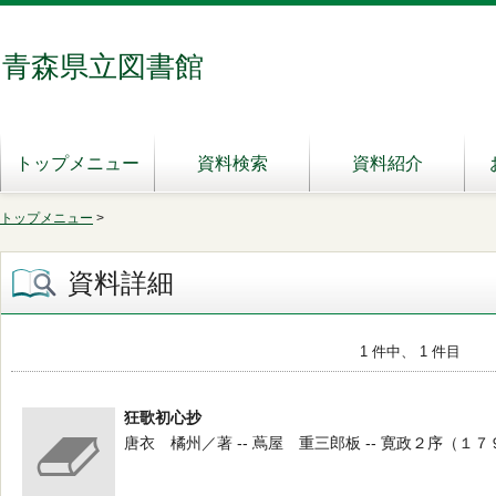
青森県立図書館
トップメニュー
資料検索
資料紹介
トップメニュー
>
資料詳細
1 件中、 1 件目
狂歌初心抄
唐衣 橘州／著 -- 蔦屋 重三郎板 -- 寛政２序（１７９０