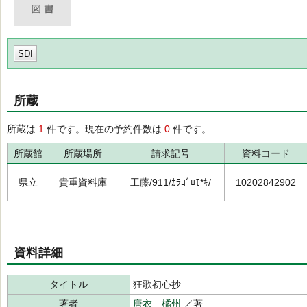
SDI
所蔵
所蔵は
1
件です。現在の予約件数は
0
件です。
所蔵館
所蔵場所
請求記号
資料コード
県立
貴重資料庫
工藤/911/ｶﾗｺﾞﾛﾓ*ｷ/
10202842902
資料詳細
タイトル
狂歌初心抄
著者
唐衣 橘州
／著