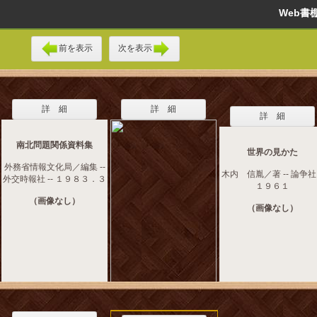
Web
前を表示
次を表示
詳 細
詳 細
詳 細
南北問題関係資料集
世界の見かた
外務省情報文化局／編集 --
木内 信胤／著 -- 論争社 
外交時報社 -- １９８３．３
１９６１
（画像なし）
（画像なし）