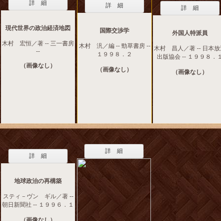
詳 細
詳 細
詳 細
現代世界の政治経済地図
国際交渉学
外国人特派員
木村 宏恒／著 -- 三一書房
木村 汎／編 -- 勁草書房 --
木村 昌人／著 -- 日本
--
１９９８．２
出版協会 -- １９９８．
（画像なし）
（画像なし）
（画像なし）
詳 細
詳 細
地球政治の再構築
スティ－ヴン ギル／著 --
朝日新聞社 -- １９９６．１
（画像なし）