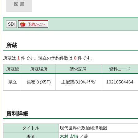
SDI
予約かごへ
所蔵
所蔵は
1
件です。現在の予約件数は
0
件です。
所蔵館
所蔵場所
請求記号
資料コード
県立
集密３(X5P)
主配架/319/ｷﾑﾗ*ﾋ/
10210504464
資料詳細
タイトル
現代世界の政治経済地図
著者
木村 宏恒
／著