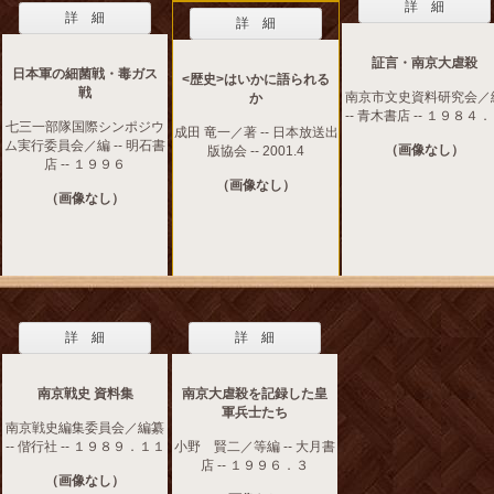
詳 細
詳 細
詳 細
証言・南京大虐殺
日本軍の細菌戦・毒ガス
<歴史>はいかに語られる
戦
南京市文史資料研究会／
か
-- 青木書店 -- １９８４
七三一部隊国際シンポジウ
成田 竜一／著 -- 日本放送出
ム実行委員会／編 -- 明石書
（画像なし）
版協会 -- 2001.4
店 -- １９９６
（画像なし）
（画像なし）
詳 細
詳 細
南京戦史 資料集
南京大虐殺を記録した皇
軍兵士たち
南京戦史編集委員会／編纂
-- 偕行社 -- １９８９．１１
小野 賢二／等編 -- 大月書
店 -- １９９６．３
（画像なし）