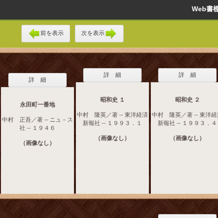
Web
前を表示
次を表示
詳 細
詳 細
詳 細
昭和史 １
昭和史 ２
永田町一番地
中村 隆英／著 -- 東洋経済
中村 隆英／著 -- 東洋
中村 正吾／著 -- ニュ－ス
新報社 -- １９９３．１
新報社 -- １９９３．４
社 -- １９４６
（画像なし）
（画像なし）
（画像なし）