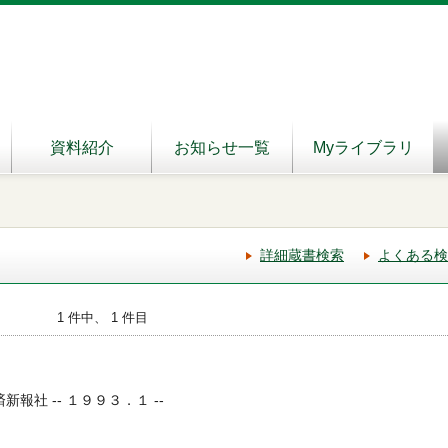
資料紹介
お知らせ一覧
Myライブラリ
詳細蔵書検索
よくある検
1 件中、 1 件目
新報社 -- １９９３．１ --