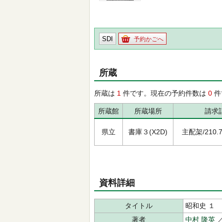
SDI
予約かごへ
所蔵
所蔵は
1
件です。現在の予約件数は
0
件
所蔵館
所蔵場所
請求
県立
書庫３(X2D)
主配架/210.7/
資料詳細
タイトル
昭和史 １
著者
中村 隆英