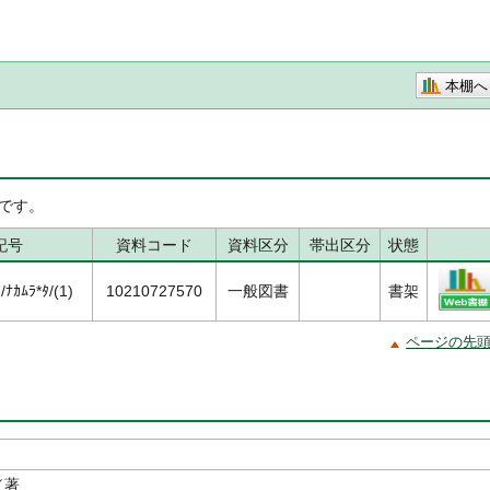
本棚へ
です。
記号
資料コード
資料区分
帯出区分
状態
ﾅｶﾑﾗ*ﾀ/(1)
10210727570
一般図書
書架
ページの先
／著