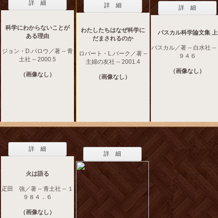
詳 細
詳 細
詳 細
科学にわからないことが
わたしたちはなぜ科学に
パスカル科学論文集 上
ある理由
だまされるのか
パスカル／著 -- 白水社 --
ジョン・D.バロウ／著 -- 青
ロバート・L.パーク／著 --
９４６
土社 -- 2000.5
主婦の友社 -- 2001.4
（画像なし）
（画像なし）
（画像なし）
詳 細
詳 細
火は語る
疋田 強／著 -- 青土社 -- １
９８４．６
（画像なし）