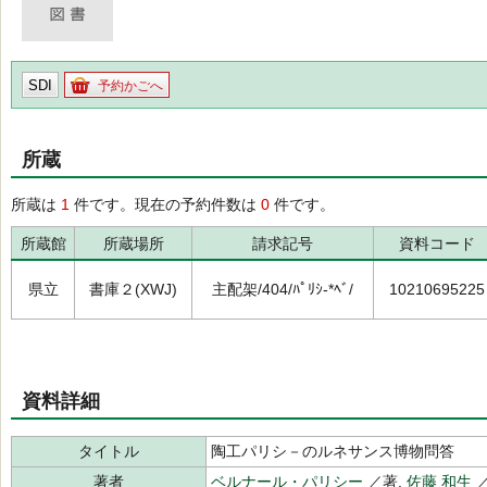
SDI
予約かごへ
所蔵
所蔵は
1
件です。現在の予約件数は
0
件です。
所蔵館
所蔵場所
請求記号
資料コード
県立
書庫２(XWJ)
主配架/404/ﾊﾟﾘｼ-*ﾍﾞ/
10210695225
資料詳細
タイトル
陶工パリシ－のルネサンス博物問答
著者
ベルナール・パリシー
／著,
佐藤 和生