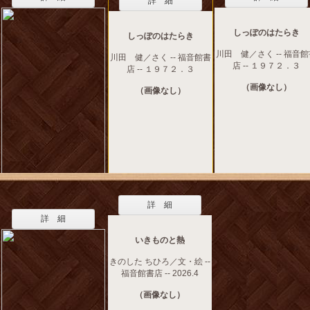
詳 細
しっぽのはたらき
しっぽのはたらき
川田 健／さく -- 福音
川田 健／さく -- 福音館書
店 -- １９７２．３
店 -- １９７２．３
（画像なし）
（画像なし）
詳 細
詳 細
いきものと熱
きのした ちひろ／文・絵 --
福音館書店 -- 2026.4
（画像なし）