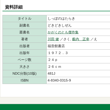
資料詳細
タイトル
しっぽのはたらき
副書名
どきどきしぜん
叢書名
かがくのとも傑作集
著者
川田 健
／さく,
藪内 正幸
／え
出版者
福音館書店
出版年
１９７２．３
ページ数
２４ｐ
大きさ
２６ｃｍ
NDC分類(10版)
481J
ISBN
4-8340-0315-9