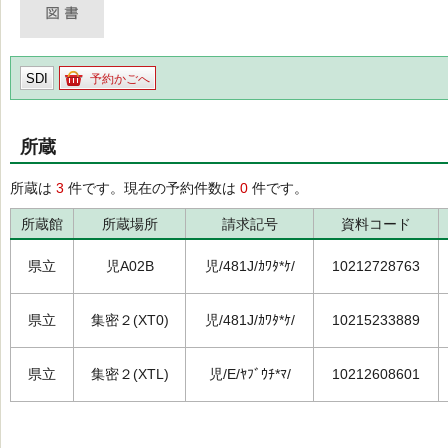
SDI
予約かごへ
所蔵
所蔵は
3
件です。現在の予約件数は
0
件です。
所蔵館
所蔵場所
請求記号
資料コード
県立
児A02B
児/481J/ｶﾜﾀ*ｹ/
10212728763
県立
集密２(XT0)
児/481J/ｶﾜﾀ*ｹ/
10215233889
県立
集密２(XTL)
児/E/ﾔﾌﾞｳﾁ*ﾏ/
10212608601